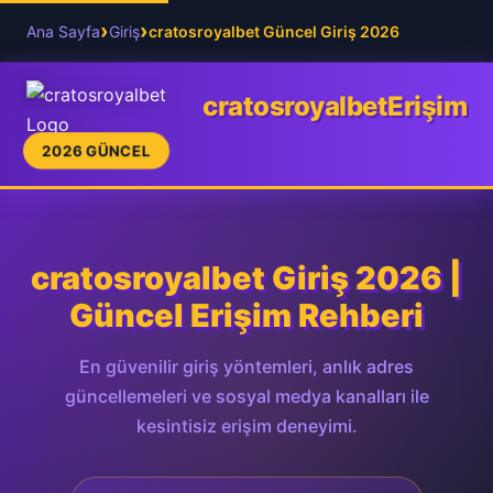
Ana Sayfa
Giriş
cratosroyalbet Güncel Giriş 2026
cratosroyalbetErişim
2026 GÜNCEL
cratosroyalbet Giriş 2026 |
Güncel Erişim Rehberi
En güvenilir giriş yöntemleri, anlık adres
güncellemeleri ve sosyal medya kanalları ile
kesintisiz erişim deneyimi.