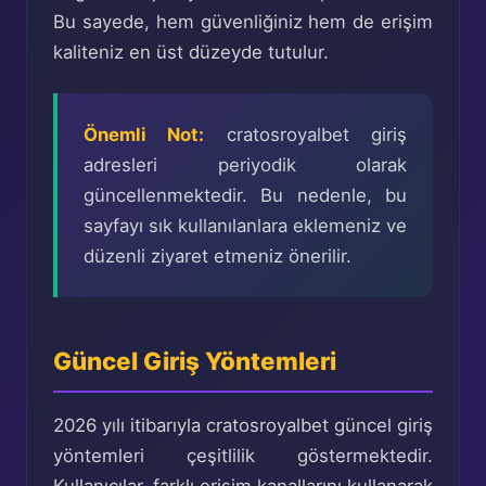
Bu sayede, hem güvenliğiniz hem de erişim
kaliteniz en üst düzeyde tutulur.
Önemli Not:
cratosroyalbet giriş
adresleri periyodik olarak
güncellenmektedir. Bu nedenle, bu
sayfayı sık kullanılanlara eklemeniz ve
düzenli ziyaret etmeniz önerilir.
Güncel Giriş Yöntemleri
2026 yılı itibarıyla cratosroyalbet güncel giriş
yöntemleri çeşitlilik göstermektedir.