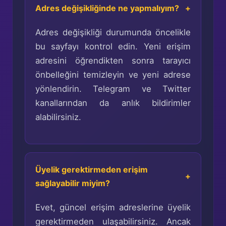
Adres değişikliğinde ne yapmalıyım?
+
Adres değişikliği durumunda öncelikle
bu sayfayı kontrol edin. Yeni erişim
adresini öğrendikten sonra tarayıcı
önbelleğini temizleyin ve yeni adrese
yönlendirin. Telegram ve Twitter
kanallarından da anlık bildirimler
alabilirsiniz.
Üyelik gerektirmeden erişim
+
sağlayabilir miyim?
Evet, güncel erişim adreslerine üyelik
gerektirmeden ulaşabilirsiniz. Ancak