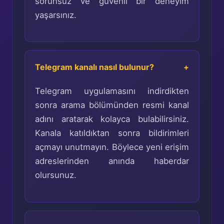
sorunsuz ve güvenli bir deneyim
yaşarsınız.
Telegram kanalı nasıl bulunur?
+
Telegram uygulamasını indirdikten
sonra arama bölümünden resmi kanal
adını aratarak kolayca bulabilirsiniz.
Kanala katıldıktan sonra bildirimleri
açmayı unutmayın. Böylece yeni erişim
adreslerinden anında haberdar
olursunuz.