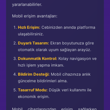
yararlanabilirler.
Mobil erişim avantajları:
Hızlı Erişim:
Cebinizden anında platforma
ulaşabilirsiniz.
Duyarlı Tasarım:
Ekran boyutunuza göre
otomatik olarak uyum sağlayan arayüz.
Dokunmatik Kontrol:
Kolay navigasyon ve
hızlı işlem yapma imkanı.
Bildirim Desteği:
Mobil cihazınıza anlık
güncelme bildirimleri alma.
Tasarruf Modu:
Düşük veri kullanımı ile
ekonomik erişim.
Mobil cihazlarınızdan erişim sağlarken,