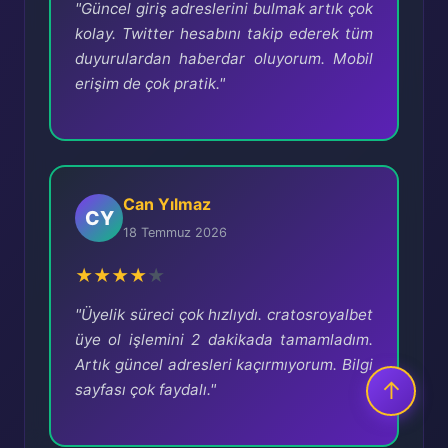
"Güncel giriş adreslerini bulmak artık çok
kolay. Twitter hesabını takip ederek tüm
duyurulardan haberdar oluyorum. Mobil
erişim de çok pratik."
Can Yılmaz
CY
18 Temmuz 2026
★
★
★
★
★
"Üyelik süreci çok hızlıydı. cratosroyalbet
üye ol işlemini 2 dakikada tamamladım.
Artık güncel adresleri kaçırmıyorum. Bilgi
↑
sayfası çok faydalı."