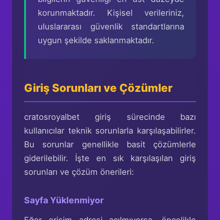
korunmaktadır. Kişisel verileriniz,
uluslararası güvenlik standartlarına
uygun şekilde saklanmaktadır.
Giriş Sorunları ve Çözümler
cratosroyalbet giriş sürecinde bazı
kullanıcılar teknik sorunlarla karşılaşabilirler.
Bu sorunlar genellikle basit çözümlerle
giderilebilir. İşte en sık karşılaşılan giriş
sorunları ve çözüm önerileri:
Sayfa Yüklenmiyor
Eğer erişim adresi açılmıyorsa, öncelikle