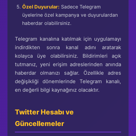
Özel Duyurular:
Sadece Telegram
üyelerine özel kampanya ve duyurulardan
haberdar olabilirsiniz.
Telegram kanalına katılmak için uygulamayı
indirdikten sonra kanal adını aratarak
kolayca üye olabilirsiniz. Bildirimleri açık
tutmanız, yeni erişim adreslerinden anında
haberdar olmanızı sağlar. Özellikle adres
değişikliği dönemlerinde Telegram kanalı,
en değerli bilgi kaynağınız olacaktır.
Twitter Hesabı ve
Güncellemeler