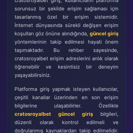
cratosroyalbet giriş, kullanıcıların platforma
sorunsuz bir şekilde erişim sağlaması için
tasarlanmış özel bir erişim sistemidir.
İnternet dünyasında sürekli değişen erişim
koşulları göz önüne alındığında,
güncel giriş
yöntemlerinin takip edilmesi hayati önem
taşımaktadır. Bu rehber sayesinde,
cratosroyalbet erişim adreslerini anlık olarak
öğrenebilir ve kesintisiz bir deneyim
yaşayabilirsiniz.
Platforma giriş yapmak isteyen kullanıcılar,
çeşitli kanallar üzerinden en son erişim
bilgilerine ulaşabilirler. Özellikle
cratosroyalbet güncel giriş
bilgileri,
düzenli olarak kontrol edilmeli ve
doğrulanmış kaynaklardan takip edilmelidir.