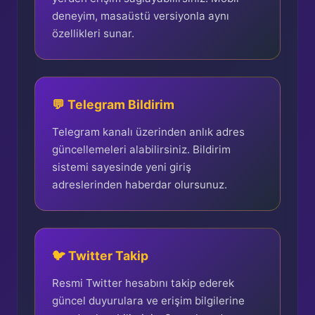
deneyim, masaüstü versiyonla aynı
özellikleri sunar.
💬 Telegram Bildirim
Telegram kanalı üzerinden anlık adres
güncellemeleri alabilirsiniz. Bildirim
sistemi sayesinde yeni giriş
adreslerinden haberdar olursunuz.
🐦 Twitter Takip
Resmi Twitter hesabını takip ederek
güncel duyurulara ve erişim bilgilerine