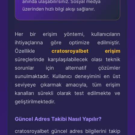
anında ulaşabilirsiniz. Sosyal medya
üzerinden hızlı bilgi akışı sağlanır.
Her bir erişim yöntemi, kullanıcıların
ihtiyaçlarına göre optimize edilmiştir.
Özellikle
cratosroyalbet erişim
süreçlerinde karşılaşılabilecek olası teknik
sorunlar için alternatif çözümler
sunulmaktadır. Kullanıcı deneyimini en üst
seviyeye çıkarmak amacıyla, tüm erişim
kanalları sürekli olarak test edilmekte ve
geliştirilmektedir.
Güncel Adres Takibi Nasıl Yapılır?
cratosroyalbet güncel adres bilgilerini takip