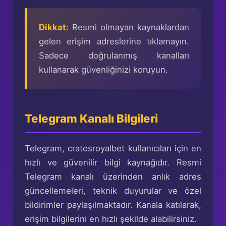
Dikkat:
Resmi olmayan kaynaklardan
gelen erişim adreslerine tıklamayın.
Sadece doğrulanmış kanalları
kullanarak güvenliğinizi koruyun.
Telegram Kanalı Bilgileri
Telegram, cratosroyalbet kullanıcıları için en
hızlı ve güvenilir bilgi kaynağıdır. Resmi
Telegram kanalı üzerinden anlık adres
güncellemeleri, teknik duyurular ve özel
bildirimler paylaşılmaktadır. Kanala katılarak,
erişim bilgilerini en hızlı şekilde alabilirsiniz.