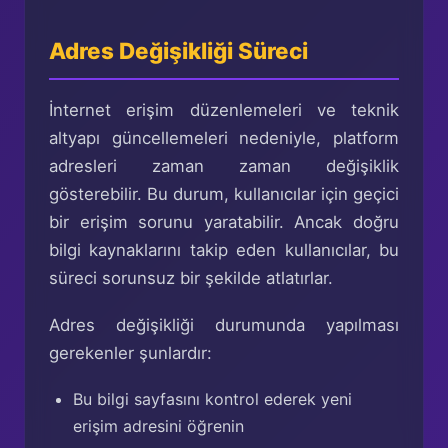
Adres Değişikliği Süreci
İnternet erişim düzenlemeleri ve teknik
altyapı güncellemeleri nedeniyle, platform
adresleri zaman zaman değişiklik
gösterebilir. Bu durum, kullanıcılar için geçici
bir erişim sorunu yaratabilir. Ancak doğru
bilgi kaynaklarını takip eden kullanıcılar, bu
süreci sorunsuz bir şekilde atlatırlar.
Adres değişikliği durumunda yapılması
gerekenler şunlardır:
Bu bilgi sayfasını kontrol ederek yeni
erişim adresini öğrenin