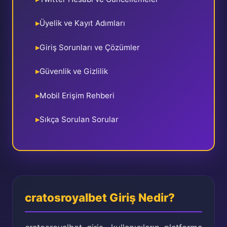
Üyelik ve Kayıt Adımları
Giriş Sorunları ve Çözümler
Güvenlik ve Gizlilik
Mobil Erişim Rehberi
Sıkça Sorulan Sorular
cratosroyalbet Giriş Nedir?