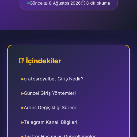
Güncel
📅 8 Ağustos 2026
⏱️ 8 dk okuma
📑 İçindekiler
cratosroyalbet Giriş Nedir?
Güncel Giriş Yöntemleri
Adres Değişikliği Süreci
Telegram Kanalı Bilgileri
Twitter Hesabı ve Güncellemeler