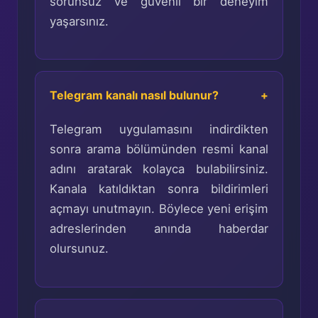
sorunsuz ve güvenli bir deneyim
yaşarsınız.
Telegram kanalı nasıl bulunur?
+
Telegram uygulamasını indirdikten
sonra arama bölümünden resmi kanal
adını aratarak kolayca bulabilirsiniz.
Kanala katıldıktan sonra bildirimleri
açmayı unutmayın. Böylece yeni erişim
adreslerinden anında haberdar
olursunuz.