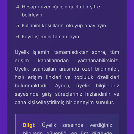
Hesap güvenliği için güçlü bir şifre
belirleyin
Kullanım koşullarını okuyup onaylayın
Kayıt işlemini tamamlayın
Üyelik işlemini tamamladıktan sonra, tüm
erişim kanallarından yararlanabilirsiniz.
Üyelik avantajları arasında özel bildirimler,
hızlı erişim linkleri ve topluluk özellikleri
bulunmaktadır. Ayrıca, üyelik bilgileriniz
sayesinde giriş süreçleriniz hızlandırılır ve
daha kişiselleştirilmiş bir deneyim sunulur.
Bilgi:
Üyelik sırasında verdiğiniz
bilgilerin güvenliği en üst düzeyde