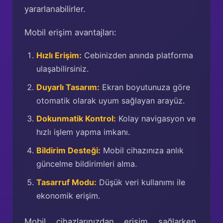
yararlanabilirler.
Mobil erişim avantajları:
Hızlı Erişim:
Cebinizden anında platforma
ulaşabilirsiniz.
Duyarlı Tasarım:
Ekran boyutunuza göre
otomatik olarak uyum sağlayan arayüz.
Dokunmatik Kontrol:
Kolay navigasyon ve
hızlı işlem yapma imkanı.
Bildirim Desteği:
Mobil cihazınıza anlık
güncelme bildirimleri alma.
Tasarruf Modu:
Düşük veri kullanımı ile
ekonomik erişim.
Mobil cihazlarınızdan erişim sağlarken,