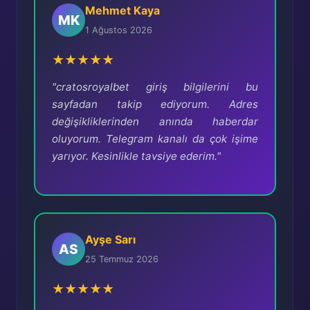
Mehmet Kaya
MK
1 Ağustos 2026
★
★
★
★
★
"cratosroyalbet giriş bilgilerini bu
sayfadan takip ediyorum. Adres
değişikliklerinden anında haberdar
oluyorum. Telegram kanalı da çok işime
yarıyor. Kesinlikle tavsiye ederim."
Ayşe Sarı
AS
25 Temmuz 2026
★
★
★
★
★