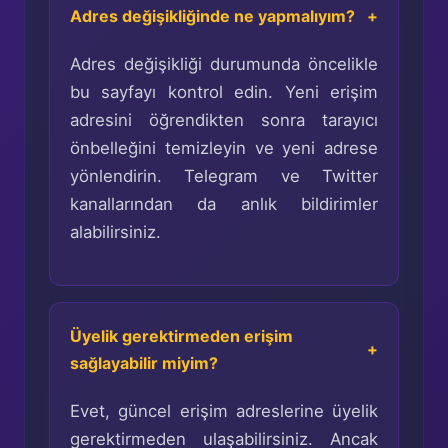
Adres değişikliğinde ne yapmalıyım?
+
Adres değişikliği durumunda öncelikle
bu sayfayı kontrol edin. Yeni erişim
adresini öğrendikten sonra tarayıcı
önbelleğini temizleyin ve yeni adrese
yönlendirin. Telegram ve Twitter
kanallarından da anlık bildirimler
alabilirsiniz.
Üyelik gerektirmeden erişim
+
sağlayabilir miyim?
Evet, güncel erişim adreslerine üyelik
gerektirmeden ulaşabilirsiniz. Ancak