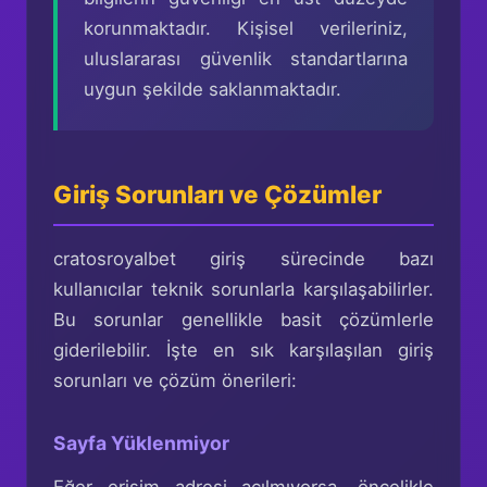
korunmaktadır. Kişisel verileriniz,
uluslararası güvenlik standartlarına
uygun şekilde saklanmaktadır.
Giriş Sorunları ve Çözümler
cratosroyalbet giriş sürecinde bazı
kullanıcılar teknik sorunlarla karşılaşabilirler.
Bu sorunlar genellikle basit çözümlerle
giderilebilir. İşte en sık karşılaşılan giriş
sorunları ve çözüm önerileri:
Sayfa Yüklenmiyor
Eğer erişim adresi açılmıyorsa, öncelikle