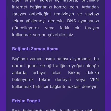
internet bağlantınızı kontrol edin. Ardından
tarayıcı önbelleğini temizleyin ve sayfayı
tekrar yüklemeyi deneyin. DNS ayarlarınızı
güncelleyerek veya farklı bir tarayıcı
kullanarak sorunu çözebilirsiniz.
Bağlantı Zaman Aşımı
Bağlantı zaman aşımı hatası alıyorsanız, bu
durum genellikle ağ trafiğinin yoğun olduğu
anlarda ortaya çıkar. Birkaç dakika
bekleyerek tekrar deneyin veya VPN
kullanarak farklı bir bağlantı noktası deneyin.
Erişim Engeli
Bazı bölgelerde erişim kısıtlamaları olabilir.