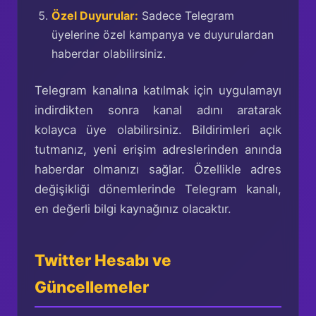
Özel Duyurular:
Sadece Telegram
üyelerine özel kampanya ve duyurulardan
haberdar olabilirsiniz.
Telegram kanalına katılmak için uygulamayı
indirdikten sonra kanal adını aratarak
kolayca üye olabilirsiniz. Bildirimleri açık
tutmanız, yeni erişim adreslerinden anında
haberdar olmanızı sağlar. Özellikle adres
değişikliği dönemlerinde Telegram kanalı,
en değerli bilgi kaynağınız olacaktır.
Twitter Hesabı ve
Güncellemeler